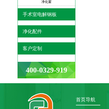
净化窗
手术室电解钢板
净化配件
客户定制
400-0329-919
首页导航